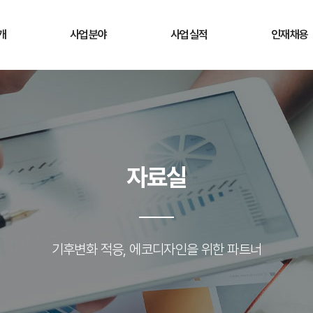
개
사업분야
사업실적
인재채용
경영이념
전과정평가
환경영향평가
채용정보
혁
환경영향평가
전략환경영향평가
복리후생
도
전략환경영향평가
소규모환경영향평가
자료실
 길
소규모환경영향평가
사후환경영향조사
사후환경영향조사
기후변화 적응, 에코디자인을 위한 파트너