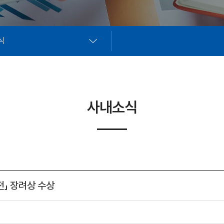
식
사내소식
전」 장려상 수상